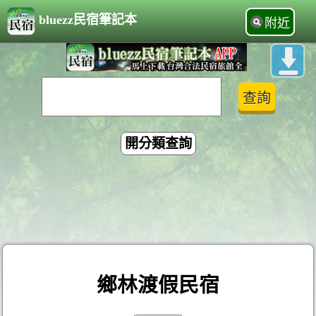
bluezz民宿筆記本
附近
開分類查詢
鄉林渡假民宿