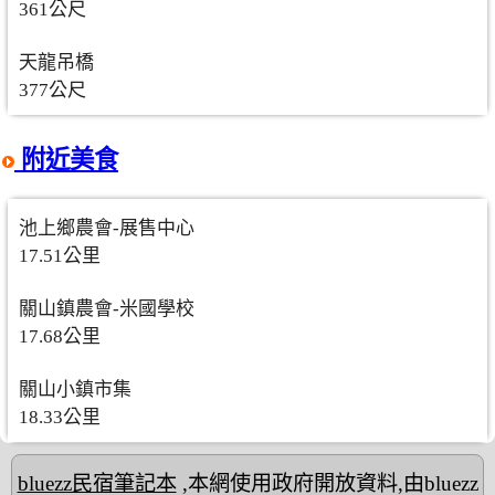
361公尺
天龍吊橋
377公尺
附近美食
池上鄉農會-展售中心
17.51公里
關山鎮農會-米國學校
17.68公里
關山小鎮市集
18.33公里
bluezz民宿筆記本
,本網使用政府開放資料,由bluezz