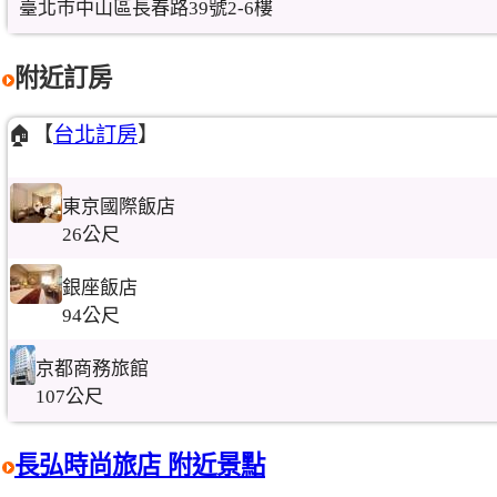
臺北市中山區長春路39號2-6樓
附近訂房
🏠【
台北訂房
】
東京國際飯店
26公尺
銀座飯店
94公尺
京都商務旅館
107公尺
長弘時尚旅店 附近景點