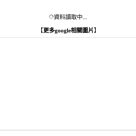
資料讀取中...
【
更多google相關圖片
】