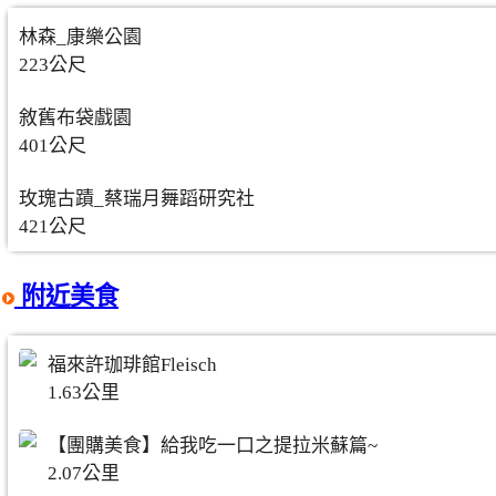
林森_康樂公園
223公尺
敘舊布袋戲園
401公尺
玫瑰古蹟_蔡瑞月舞蹈研究社
421公尺
附近美食
福來許珈琲館Fleisch
1.63公里
【團購美食】給我吃一口之提拉米蘇篇~
2.07公里