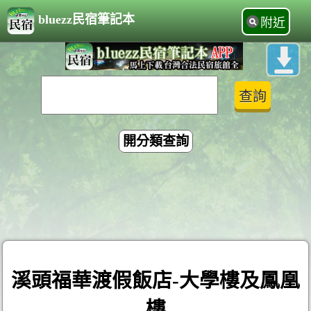
bluezz民宿筆記本
附近
開分類查詢
溪頭福華渡假飯店-大學樓及鳳凰
樓