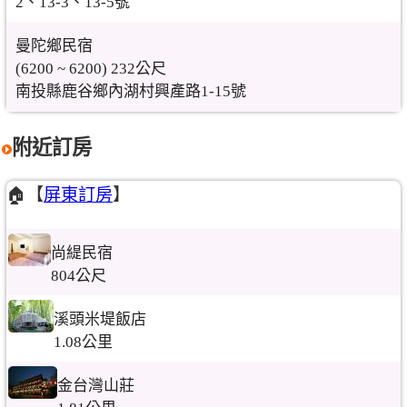
2、13-3、13-5號
曼陀鄉民宿
(6200 ~ 6200) 232公尺
南投縣鹿谷鄉內湖村興產路1-15號
附近訂房
🏠【
屏東訂房
】
尚緹民宿
804公尺
溪頭米堤飯店
1.08公里
金台灣山莊