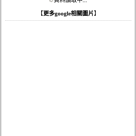
資料讀取中...
【
更多google相關圖片
】