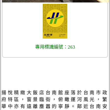
專用標識編號：263
揚悅精緻大飯店台南館座落於台南市政
府特區，窗景臨街，俯瞰運河風光，繁
華中亦有遠離塵囂的寧靜。鄰近台南安