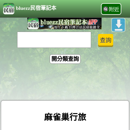
bluezz民宿筆記本
附近
開分類查詢
麻雀巢行旅