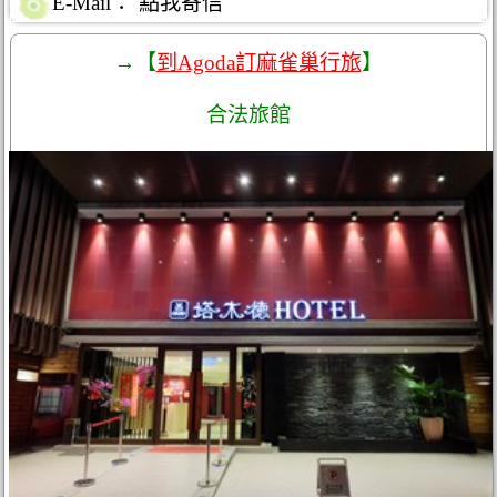
E-Mail：
點我寄信
→【
到Agoda訂麻雀巢行旅
】
合法旅館