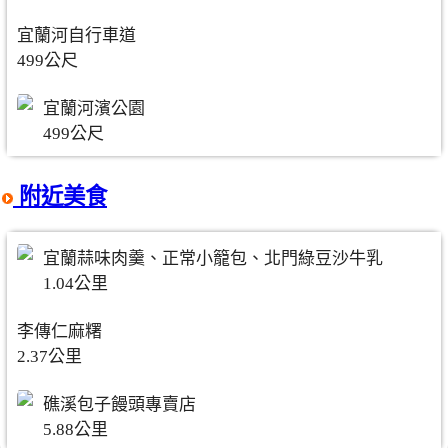
宜蘭河自行車道
499公尺
宜蘭河濱公園
499公尺
附近美食
宜蘭蒜味肉羹、正常小籠包、北門綠豆沙牛乳
1.04公里
李傳仁麻糬
2.37公里
礁溪包子饅頭專賣店
5.88公里