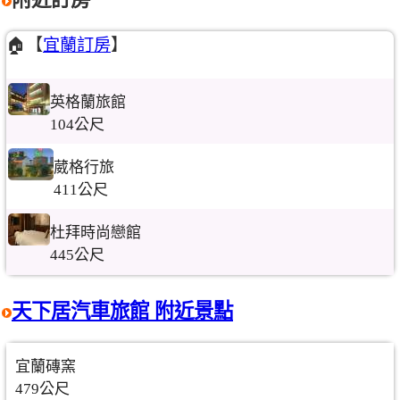
🏠【
宜蘭訂房
】
英格蘭旅館
104公尺
葳格行旅
411公尺
杜拜時尚戀館
445公尺
天下居汽車旅館 附近景點
宜蘭磚窯
479公尺