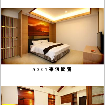
A201棗浪聞鷥