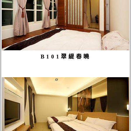
B101翠緹春曉