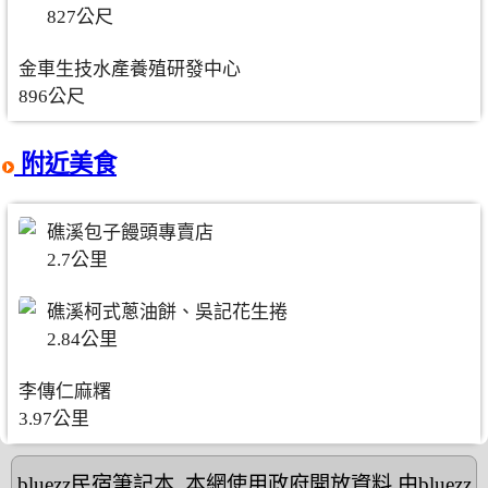
827公尺
金車生技水產養殖研發中心
896公尺
附近美食
礁溪包子饅頭專賣店
2.7公里
礁溪柯式蔥油餅、吳記花生捲
2.84公里
李傳仁麻糬
3.97公里
bluezz民宿筆記本
,本網使用政府開放資料,由bluezz