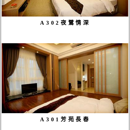
A302夜鷺情深
A301芳苑長春