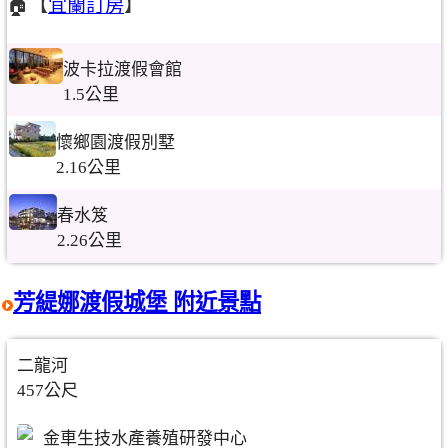
🏠【
宜蘭訂房
】
波卡拉渡假會館
1.5公里
懷鄉園渡假別墅
2.16公里
春水笈
2.26公里
芳緹娜渡假城堡 附近景點
二龍河
457公尺
金車生技水產養殖研發中心