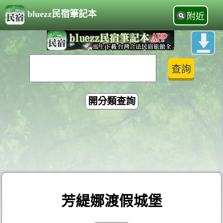
bluezz民宿筆記本
附近
開分類查詢
芳緹娜渡假城堡