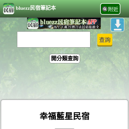
bluezz民宿筆記本
附近
開分類查詢
幸福藍星民宿