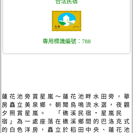
合法民宿
專用標識編號：788
蓮花池旁賞星嵐～蓮花池畔水田旁，華
房矗立美泉鄉。朝聞鳥鳴流水潺，夜觀
夕照賞星嵐。 「礁溪民宿‧星嵐民
宿」為一處座落在礁溪鄉間的巴洛克式
的白色洋房，矗立於稻田中央、蓮花池