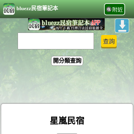
bluezz民宿筆記本
附近
開分類查詢
星嵐民宿