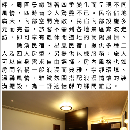
畔，周圍景緻隨著四季變化而呈現不同
風情，四時皆令人驚艷不已。民宿佔地
廣大，內部空間寬敞，民宿內部設施多
元而完善，旅客不需到各地景區奔波走
訪，即可享有最休閒道地的蘭陽風情。
「礁溪民宿‧星嵐民宿」提供多種二
人及四人房型，另提供包棟服務，旅人
可以自身需求自由選擇，房內風格也如
房間名稱一般浪漫而典雅，寧靜環境、
溫馨風情、雅緻氛圍搭配浪漫情懷的裝
潢擺設，為一舒適恬靜的鄉間雅居。