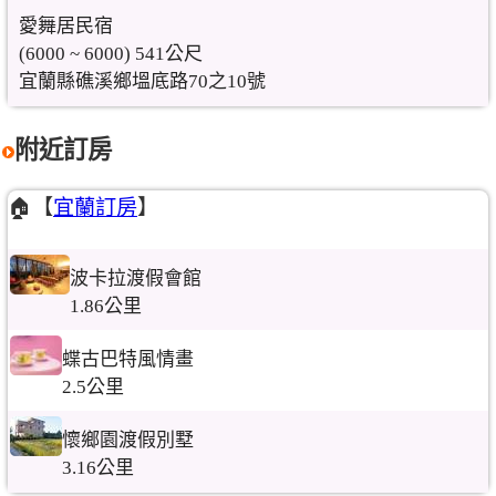
愛舞居民宿
(6000 ~ 6000) 541公尺
宜蘭縣礁溪鄉塭底路70之10號
附近訂房
🏠【
宜蘭訂房
】
波卡拉渡假會館
1.86公里
蝶古巴特風情畫
2.5公里
懷鄉園渡假別墅
3.16公里