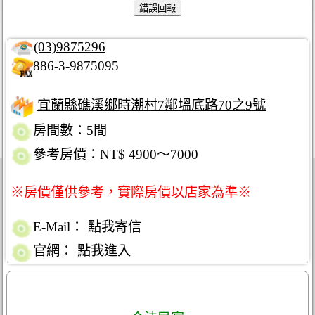
(03)9875296
886-3-9875095
宜蘭縣礁溪鄉時潮村7鄰塭底路70之9號
房間數：5間
參考房價：NT$ 4900～7000
※房價僅供參考，實際房價以店家為準※
E-Mail：
點我寄信
官網：
點我進入