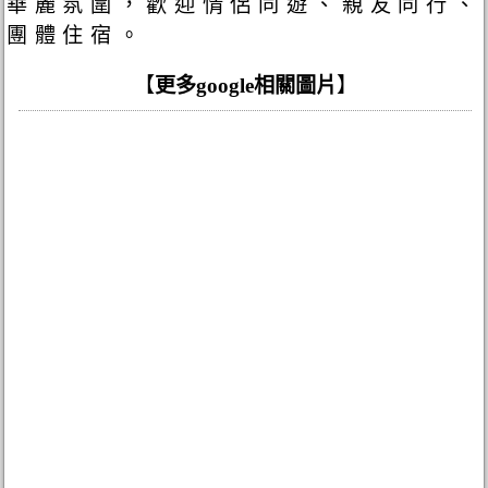
華麗氛圍，歡迎情侶同遊、親友同行、
團體住宿。
【
更多google相關圖片
】