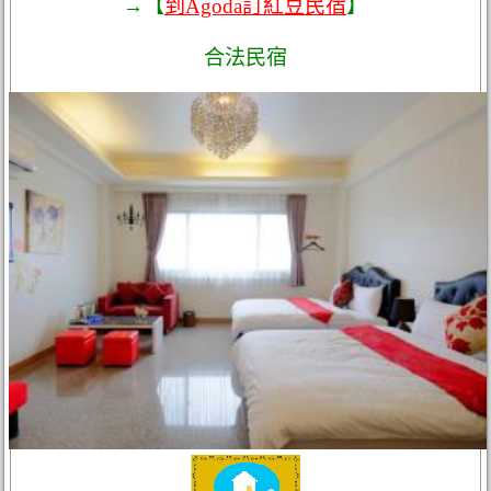
→【
到Agoda訂紅豆民宿
】
合法民宿