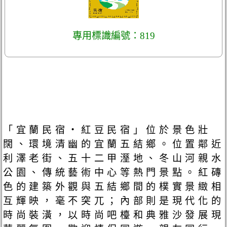
專用標識編號：819
「宜蘭民宿‧紅豆民宿」位於景色壯
闊、環境清幽的宜蘭五結鄉。位置鄰近
利澤老街、五十二甲溼地、冬山河親水
公園、傳統藝術中心等熱門景點。紅磚
色的建築外觀與五結鄉間的樸實景緻相
互輝映，毫不突兀；內部則是現代化的
時尚裝潢，以時尚吧檯和典雅沙發展現