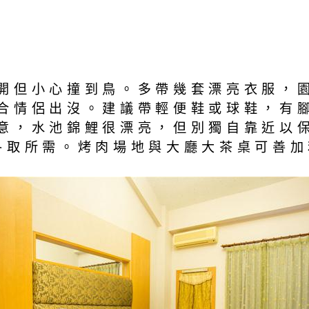
開但小心撞到鳥。多帶幾套漂亮衣服，
合情侶出沒。建議帶輕便鞋或球鞋，有
意，水池錦鯉很漂亮，但別獨自靠近以
各取所需。烤肉場地與大廳大茶桌可善