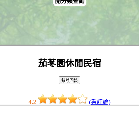
開分類查詢
茄苳園休閒民宿
4.2
(看評論)