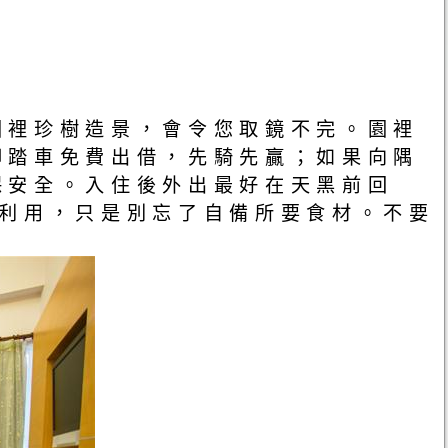
園裡珍樹造景，會令您取鏡不完。園裡
腳踏車免費出借，先騎先贏；如果向隅
保安全。入住後外出最好在天黑前回
加利用，只是別忘了自備所要食材。不要