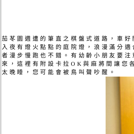
茄苳園週遭的筆直之棋盤式道路，車好
入夜有燈火點點的庭院燈，浪漫滿分適
者漫步慢跑也不錯。有幼齡小朋友要注
來，這裡有附設卡拉OK與麻將間讓您
太晚睡，您可能會被鳥叫聲吵醒。