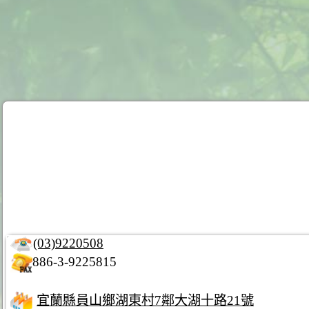
(03)9220508
886-3-9225815
宜蘭縣員山鄉湖東村7鄰大湖十路21號