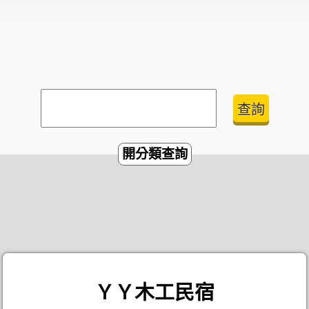
開分類查詢
ＹＹ木工民宿