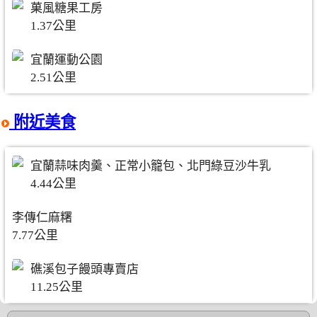
菓風糖果工房
1.37公里
宜蘭運動公園
2.51公里
附近美食
宜蘭蒜味肉羹、正常小籠包、北門綠豆沙牛乳
4.44公里
李傳仁麻糬
7.77公里
礁溪包子饅頭專賣店
11.25公里