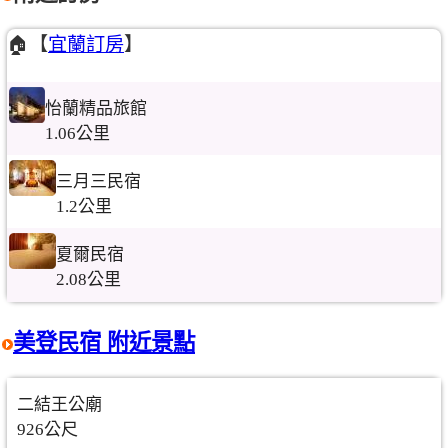
🏠【
宜蘭訂房
】
怡蘭精品旅館
1.06公里
三月三民宿
1.2公里
夏爾民宿
2.08公里
美登民宿 附近景點
二結王公廟
926公尺