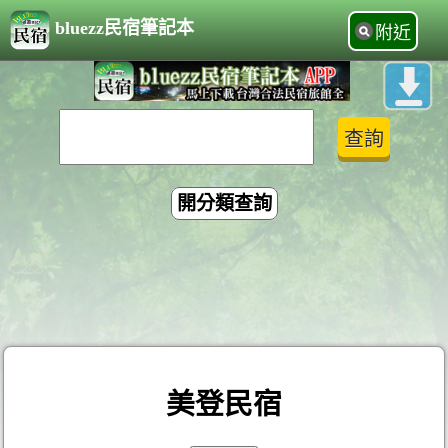
bluezz民宿筆記本
附近
開分類查詢
美登民宿