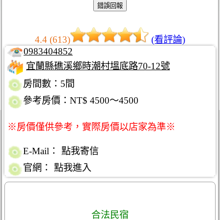
4.4 (613)
(看評論)
0983404852
宜蘭縣礁溪鄉時潮村塭底路70-12號
房間數：5間
參考房價：NT$ 4500～4500
※房價僅供參考，實際房價以店家為準※
E-Mail：
點我寄信
官網：
點我進入
合法民宿