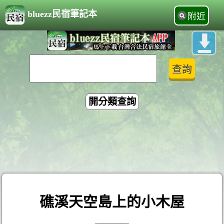
bluezz民宿筆記本
附近
開分類查詢
礁溪天空島上的小木屋