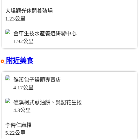
大塭觀光休閒養殖場
1.23公里
金車生技水產養殖研發中心
1.92公里
附近美食
礁溪包子饅頭專賣店
4.17公里
礁溪柯式蔥油餅、吳記花生捲
4.3公里
李傳仁麻糬
5.22公里