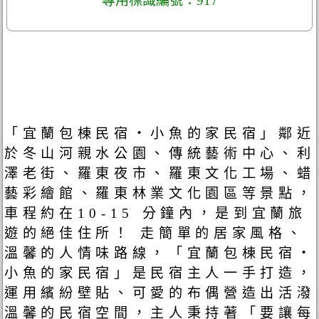
專用標識編號：917
「宜蘭包棟民宿・小魚的家民宿」鄰近
於冬山河親水公園、傳統藝術中心、利
澤老街、羅東夜市、羅東文化工場、蜡
藝彩繪館、羅東林業文化園區等景點，
車程約在10-15 分鐘內，是到宜蘭旅
遊的絕佳住所！ 走簡單的居家風格、
溫馨的人情味路線，「宜蘭包棟民宿・
小魚的家民宿」是民宿主人一手打造，
運用繽紛壁貼、可愛的布偶營造出活潑
溫馨的民宿空間，主人秉持著「要讓每