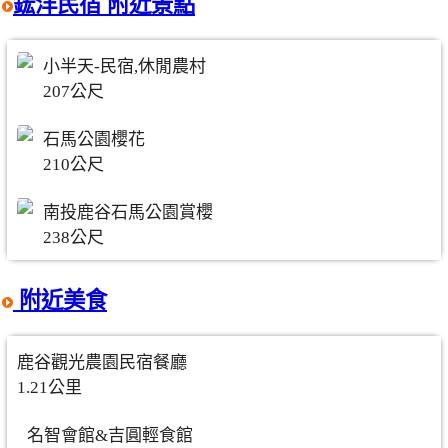
鋐洋民宿 附近景點
小半天-民宿,休閒農村
207公尺
石馬公園櫻花
210公尺
南投鹿谷石馬公園賞櫻
238公尺
附近美食
鹿谷觀光農園民宿餐廳
1.21公里
名智會館&吉圓輕食館