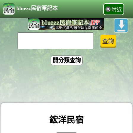
bluezz民宿筆記本
附近
開分類查詢
鋐洋民宿