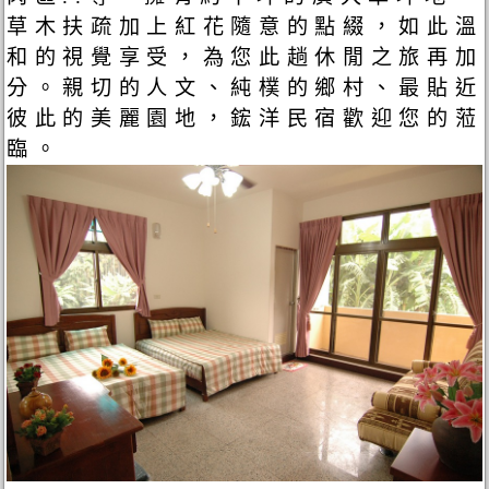
草木扶疏加上紅花隨意的點綴，如此溫
和的視覺享受，為您此趟休閒之旅再加
分。親切的人文、純樸的鄉村、最貼近
彼此的美麗園地，鋐洋民宿歡迎您的蒞
臨。