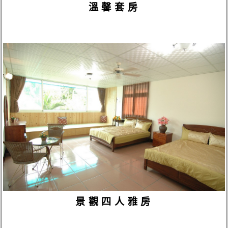
溫馨套房
景觀四人雅房