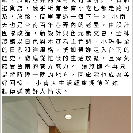
眠。旅館巷弄內就有文青咖啡館、日雜
選貨店，幾乎所有台南小吃也都走路可
及，放鬆、簡單度過一個下午。 小南
天也是台南百年巷弄內的老屋，由設計
團隊改造，新設計與舊元素交會，全棟
旅館以白色與木質為主色調，小巧俱全
的日系和洋風格，恍如帶妳走入台南的
歷史。徹底從忙碌的生活放鬆，且深刻
感受台南的巷弄魅力。 讓旅館不再只
是暫時睡一晚的地方，回旅館也成為美
好回憶。 小南天生活輕旅期待與妳一
起傳遞美好人情味。