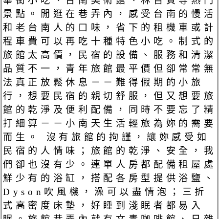
華街小吃、台南美術館、林百貨等熱門
景點。閒逛在巷弄內，感受台南的慢活
和老台南人的口味，省下的租機車或計
程車費可以再吃十種特色小吃。制式的
旅館太高價，民宿的設備、服務和清潔
品質不一，青年旅館最平價但卻常常無
法真正放鬆休息－－難得假期的小旅
行，想要民宿的親切舒服，但又想要旅
館的乾淨及便利配備，同時不要忘了精
打細算－－小南天生活輕旅為妳的需要
而生。 沒有旅館的拘謹，讓妳感受如
民宿的人情味；旅館的乾淨、安全，我
們卻也沒有少。連單人房都配備租屋處
鮮少有的浴缸，搭配各房型提供浴鹽、
Dyson吹風機，澡可以盡情泡；三折
式高密度床墊，好睡到淺眠者都易入