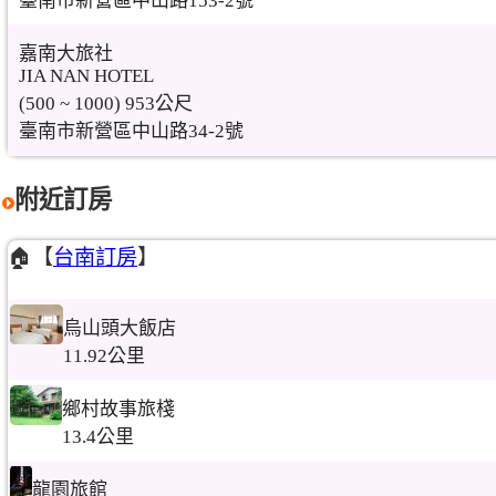
臺南市新營區中山路153-2號
嘉南大旅社
JIA NAN HOTEL
(500 ~ 1000) 953公尺
臺南市新營區中山路34-2號
附近訂房
🏠【
台南訂房
】
烏山頭大飯店
11.92公里
鄉村故事旅棧
13.4公里
龍園旅館