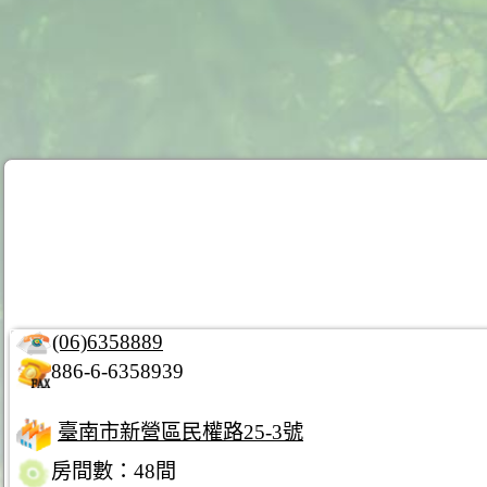
(06)6358889
886-6-6358939
臺南市新營區民權路25-3號
房間數：48間