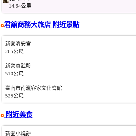
14.64公里
君舘商務大旅店 附近景點
新營濟安宮
265公尺
新營真武殿
510公尺
臺南市南瀛客家文化會館
525公尺
附近美食
新營小燒餅