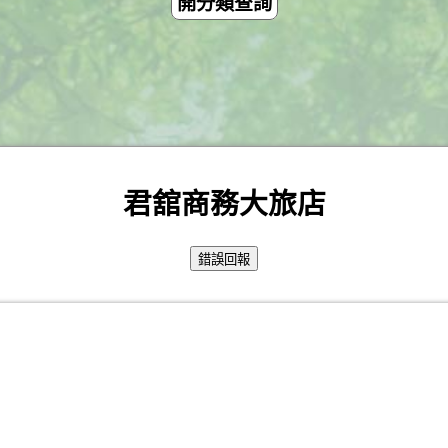
開分類查詢
君舘商務大旅店