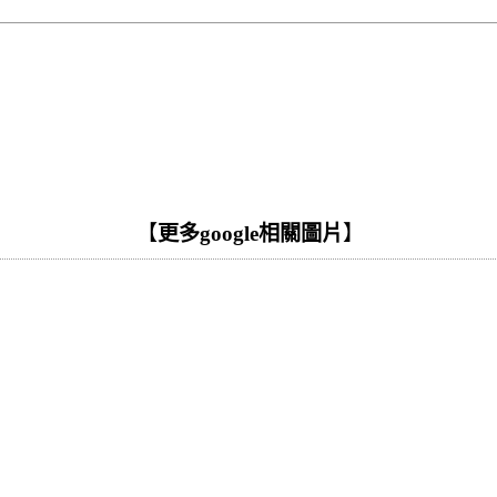
【
更多google相關圖片
】