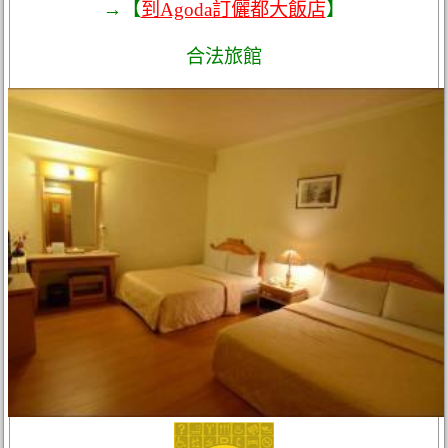
→【
到Agoda訂儷都大飯店
】
合法旅館