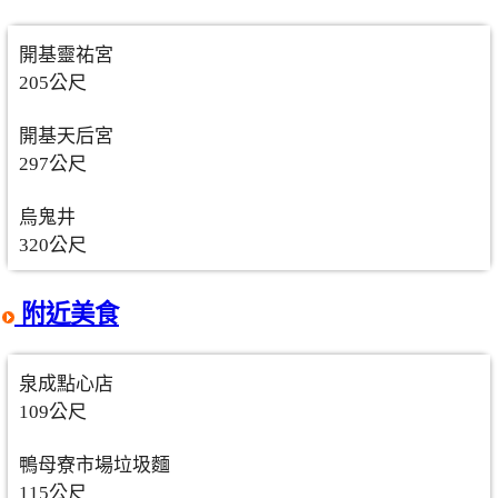
開基靈祐宮
205公尺
開基天后宮
297公尺
烏鬼井
320公尺
附近美食
泉成點心店
109公尺
鴨母寮市場垃圾麵
115公尺