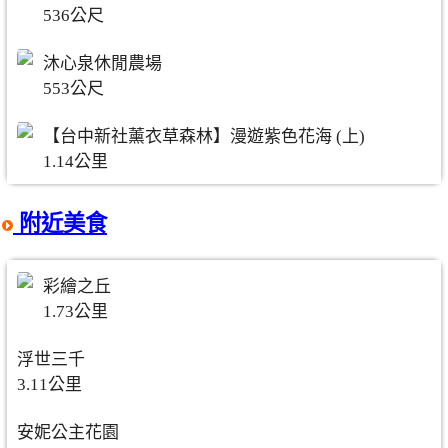
536公尺
沐心泉休閒農場
553公尺
【台中新社薰衣草森林】漫遊紫色花海 (上)
1.14公里
附近美食
彩繪之丘
1.73公里
浮世三千
3.11公里
安妮公主花園