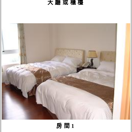
大廳或櫃檯
房間1