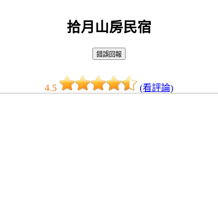
拾月山房民宿
4.5
(看評論)