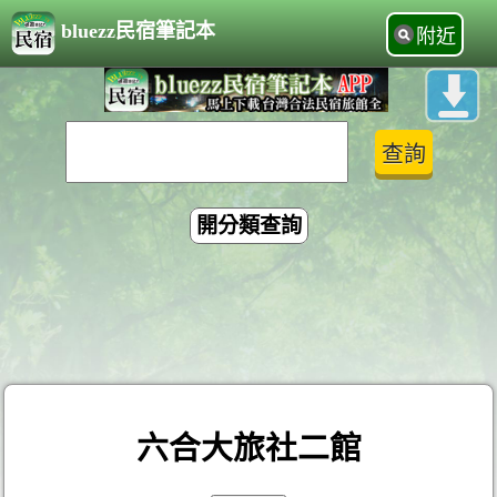
bluezz民宿筆記本
附近
開分類查詢
六合大旅社二館