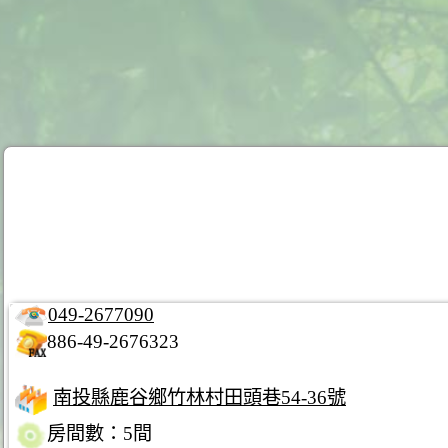
049-2677090
886-49-2676323
南投縣鹿谷鄉竹林村田頭巷54-36號
房間數：5間