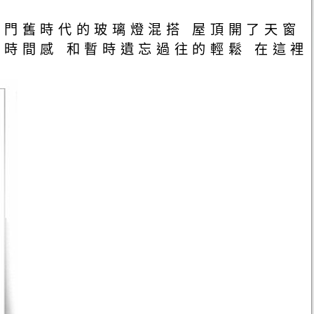
門舊時代的玻璃燈混搭 屋頂開了天窗
時間感 和暫時遺忘過往的輕鬆 在這裡