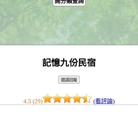
開分類查詢
記憶九份民宿
4.5 (29)
(看評論)