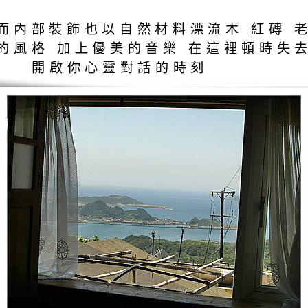
內部裝飾也以自然材料漂流木 紅磚 老
的風格 加上優美的音樂 在這裡頓時失去
D 開啟你心靈對話的時刻