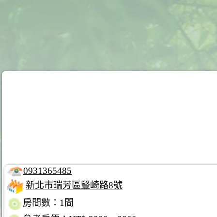
0931365485
新北市瑞芳區豎崎路8號
房間數：1間