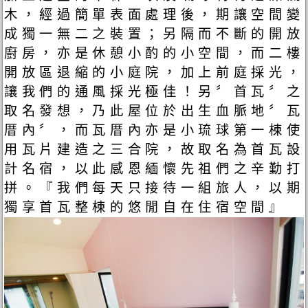
木，經過簡單表面處理後，期讓空間變
成獨一無二之裝置；另隔而不斷的開放
廚房，亦是休憩小酌的小空間，而二樓
開放區退縮的小庭院，加上前庭採光，
讓我們的通風採光極佳！另〞首瓦〞之
取名發想，乃此屋位於出生血脈地〞瓦
厝內〞，而瓦厝內亦是小琉球第一棟使
用瓦片建造之三合院，故取名為首瓦設
計名宿，以此感恩緬懷先祖們之辛勤打
拼。『我們每天只接待一組旅人，以期
獨享首瓦整棟的悠閒自在住宿空間』