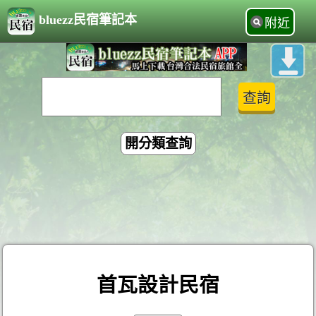
bluezz民宿筆記本
附近
開分類查詢
首瓦設計民宿