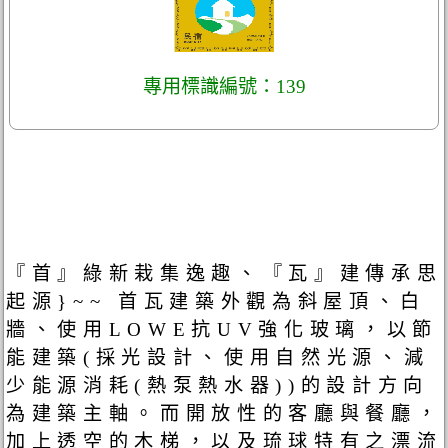
專用標識編號：139
『首』綠新栽集逸趣、『瓦』建傳承思
起源}~~ 首瓦建築外觀為斜屋頂、白
牆、使用LOWE抗UV強化玻璃，以節
能建築(採光設計、使用自然光源、減
少能源消耗(熱泵熱水器))的設計方向
為建築主軸。而開放性的客廳與餐廳，
加上透空的木梯，以及琉球特有之漂流