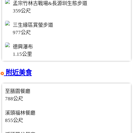
孟宗竹林古戰場&長源圳生態步道
359公尺
三生緣區賞螢步道
977公尺
德興瀑布
1.15公里
附近美食
至膳園餐廳
788公尺
溪頭福林餐廳
855公尺