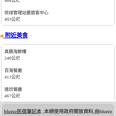
484公尺
琉球管理站暨遊客中心
493公尺
附近美食
真饌海鮮樓
240公尺
百海餐廳
411公尺
達欣餐廳
467公尺
bluezz民宿筆記本
,本網使用政府開放資料,由bluezz