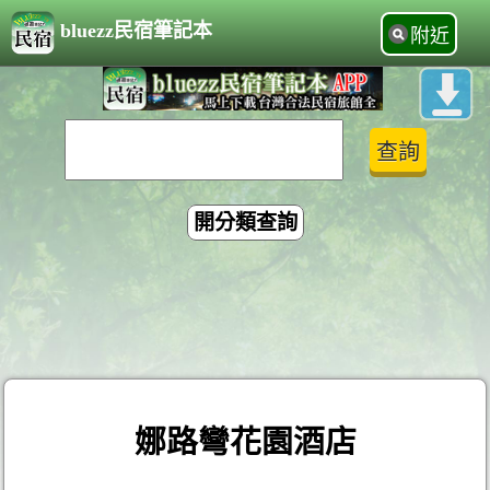
bluezz民宿筆記本
附近
開分類查詢
娜路彎花園酒店