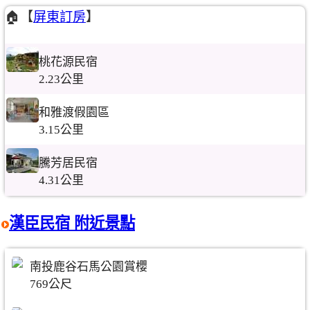
🏠【
屏東訂房
】
桃花源民宿
2.23公里
和雅渡假園區
3.15公里
騰芳居民宿
4.31公里
漢臣民宿 附近景點
南投鹿谷石馬公園賞櫻
769公尺