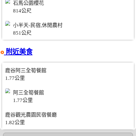
石馬公園櫻花
814公尺
小半天-民宿,休閒農村
851公尺
附近美食
鹿谷阿三全筍餐館
1.77公里
阿三全筍餐館
1.77公里
鹿谷觀光農園民宿餐廳
1.82公里