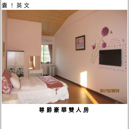
囊！英文
尊爵豪華雙人房