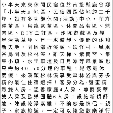
小半天來來休閒民宿位於南投縣鹿谷鄉
『小半天』地區，民宿園區佔地約二千
坪，設有多功能休閒(活動)中心，花卉
種苗區、烏龍茶苗區、休閒品茗區、烤
肉區、DIY烹飪區、沙坑遊戲區及觀
星活動草坪、是一處僻靜、優閒的休憩
新天地。園區鄰近溪頭、妖怪村、鳳凰
谷鳥園及杉林溪，離天梯、紫南宮、集
集小鎮、水里車埕及日月潭等風景區也
只需約40-50分鐘的車程，是您週休
度假，來溪頭杉林溪享受森林浴與芬多
精的最佳住宿選擇！客房分為:甜蜜精
緻雙人房、溫馨家庭4人房、尊爵豪華
雙人房及歡樂團體6人房，設施新穎舒
適、陳設乾淨素雅，不論您是情侶、親
子、家族旅遊，一定可以讓您歡樂滿行