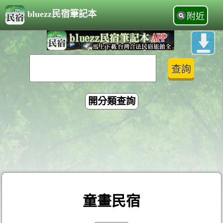
bluezz民宿筆記本
附近
開分類查詢
童畫民宿