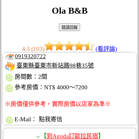
Ola B&B
4.3 (103)
(看評論)
0919320722
臺東縣臺東市新站路98巷35號
房間數：2間
參考房價：NT$ 4000～7200
※房價僅供參考，實際房價以店家為準※
E-Mail：
點我寄信
→【
到Agoda訂歐拉民宿
】