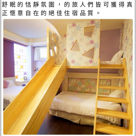
舒眠的恬靜氛圍，的旅人們皆可獲得真
正愜意自在的絕佳住宿品質。