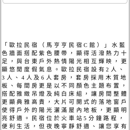
「歐拉民宿（馬亨亨民宿C館）」水藍
色牆面搭配紫色腰帶，顯得活潑熱力十
足，與台東戶外熱情陽光相互輝映，更
顯悠閒度假氣息。歐拉民宿設有2人、
3人、4人及6人套房，套房採用木質地
板、每間房更是以不同顏色主題布置，
搭配雅緻吊燈及純白床組，讓房間整體
更顯典雅高貴，大片可開式的落地窗戶
使得戶外的陽光灑滿屋內地板，更顯明
亮舒適。民宿位於火車站5分鐘路程，
便利生活，但夜晚寧靜舒適、讓您享有