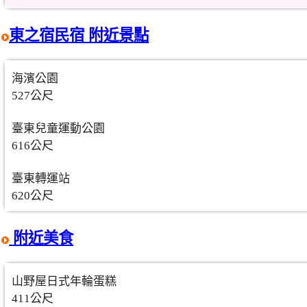
東之宿民宿 附近景點
海濱公園
527公尺
臺東兒童運動公園
616公尺
臺東轉運站
620公尺
附近美食
山野屋日式年輪蛋糕
411公尺