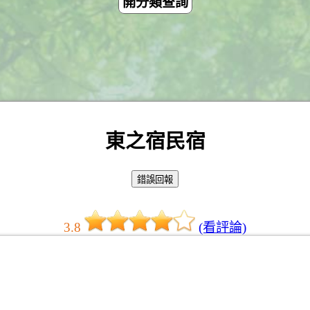
開分類查詢
東之宿民宿
3.8
(看評論)