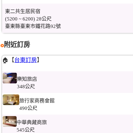
東二共生居民宿
(5200 ~ 6200) 28公尺
臺東縣臺東市鐵花路92號
附近訂房
🏠【
台東訂房
】
樂知旅店
348公尺
旅行家商務會館
490公尺
中華典藏商旅
545公尺