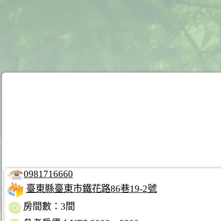
0981716660
臺東縣臺東市鐵花路86巷19-2號
房間數：3間