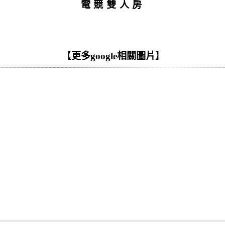
電競雙人房
【
更多google相關圖片
】