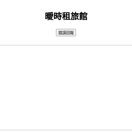
曖時租旅館