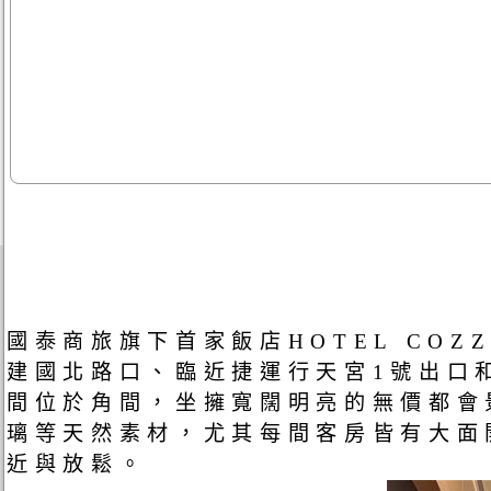
國泰商旅旗下首家飯店HOTEL CO
建國北路口、臨近捷運行天宮1號出口
間位於角間，坐擁寬闊明亮的無價都會
璃等天然素材，尤其每間客房皆有大面
近與放鬆。