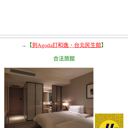
→【
到Agoda訂和逸．台北民生館
】
合法旅館