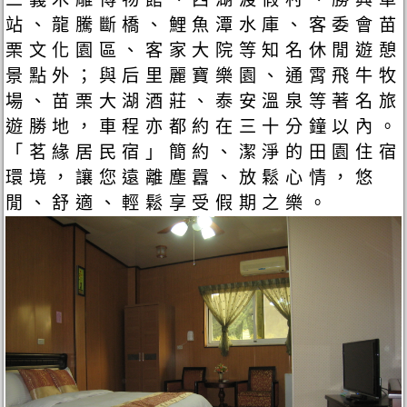
站、龍騰斷橋、鯉魚潭水庫、客委會苗
栗文化園區、客家大院等知名休閒遊憩
景點外；與后里麗寶樂園、通霄飛牛牧
場、苗栗大湖酒莊、泰安溫泉等著名旅
遊勝地，車程亦都約在三十分鐘以內。
「茗緣居民宿」簡約、潔淨的田園住宿
環境，讓您遠離塵囂、放鬆心情，悠
閒、舒適、輕鬆享受假期之樂。