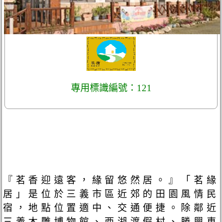
專用標識編號：121
『茗香迎遠客，緣留悠然居。』「茗緣
居」是位於三義市區近郊的田園風情民
宿，地點位置適中、交通便捷。除鄰近
三義木雕博物館、西湖渡假村、勝興車