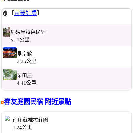
🏠【
苗栗訂房
】
紅磚屋特色民宿
3.21公里
里京館
3.25公里
栗田庄
4.41公里
春友庭園民宿 附近景點
南庄蘇維拉莊園
1.24公里