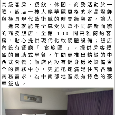
高級客房、餐飲、休閒、商務活動於一
體，飯店一樓大廳華麗風格的水晶燈飾
與極具現代藝術感的時間牆裝置，讓人
一進來就能完全感受與眾不同嶄新面貌
的商務飯店，全館 100 間高雅簡約客
房，貼心提供現代化軟硬體設備；飯店
內設有餐廳「 食旅匯 」，提供房客豐
盛的自助式早餐，午間更推出精緻的中
西式套餐；飯店內設有健身房及設備齊
全的商務中心，更能迅速滿足住客各種
商務需求，為中南部地區最有特色的豪
華飯店。