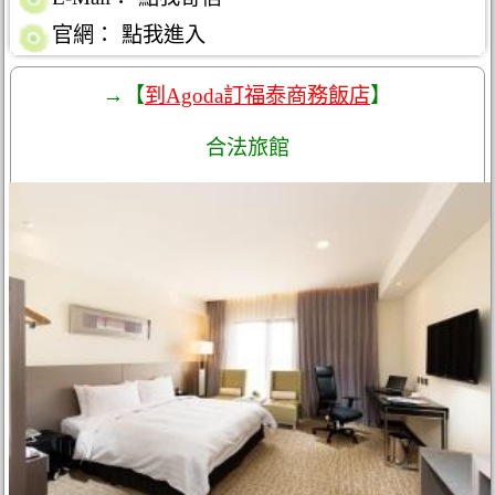
官網：
點我進入
→【
到Agoda訂福泰商務飯店
】
合法旅館