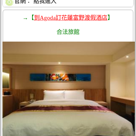
官網：
點我進入
→【
到Agoda訂花蓮富野渡假酒店
】
合法旅館