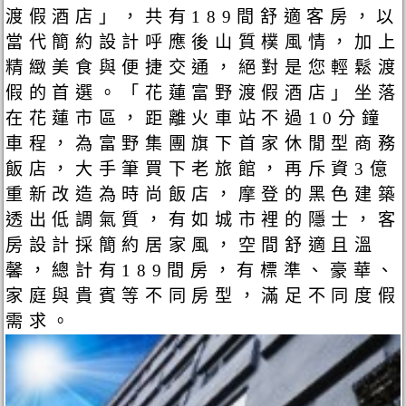
渡假酒店」，共有189間舒適客房，以
當代簡約設計呼應後山質樸風情，加上
精緻美食與便捷交通，絕對是您輕鬆渡
假的首選。「花蓮富野渡假酒店」坐落
在花蓮市區，距離火車站不過10分鐘
車程，為富野集團旗下首家休閒型商務
飯店，大手筆買下老旅館，再斥資3億
重新改造為時尚飯店，摩登的黑色建築
透出低調氣質，有如城市裡的隱士，客
房設計採簡約居家風，空間舒適且溫
馨，總計有189間房，有標準、豪華、
家庭與貴賓等不同房型，滿足不同度假
需求。