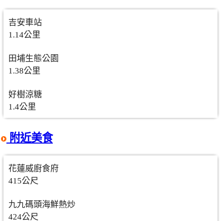
吉安車站
1.14公里
田埔生態公園
1.38公里
好樹涼糖
1.4公里
附近美食
花蓮威廚食府
415公尺
九九碼頭海鮮熱炒
424公尺