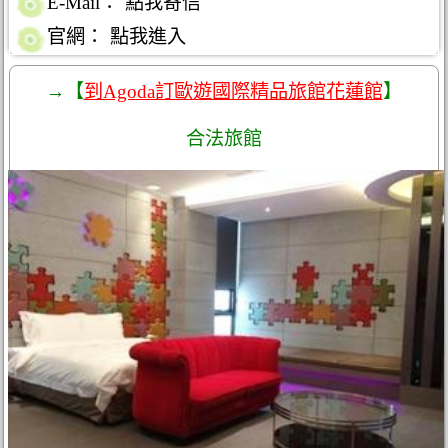
E-Mail：
點我寄信
官網：
點我進入
→【
到Agoda訂歐遊國際精品旅館花蓮館
】
合法旅館