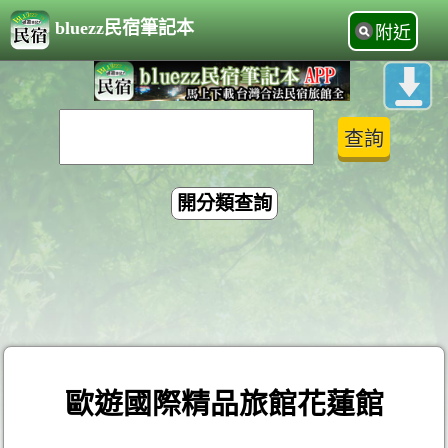
bluezz民宿筆記本
附近
開分類查詢
歐遊國際精品旅館花蓮館