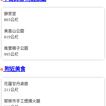
靜思堂
803公尺
美崙山公園
819公尺
進豐親子公園
995公尺
附近美食
花蓮甘丹桌遊
211公尺
郭榮市手工煙燻火腿