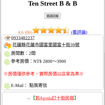
Ten Street B & B
4.6 (86)
(看評論)
0933482237
花蓮縣花蓮市國富里國富十街39號
房間數：2間
參考房價：NT$ 2800～3900
※房價僅供參考，實際房價以店家為準※
E-Mail：
點我寄信
→【
到Agoda訂十街民宿
】