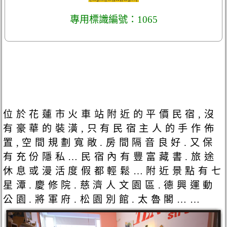
專用標識編號：1065
位於花蓮市火車站附近的平價民宿,沒
有豪華的裝潢,只有民宿主人的手作佈
置,空間規劃寬敞.房間隔音良好.又保
有充份隱私…民宿內有豐富藏書.旅途
休息或漫活度假都輕鬆…附近景點有七
星潭.慶修院.慈濟人文園區.德興運動
公園.將軍府.松園別館.太魯閣……