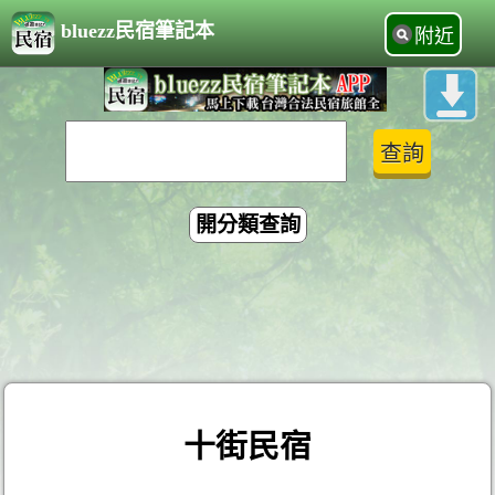
bluezz民宿筆記本
附近
開分類查詢
十街民宿