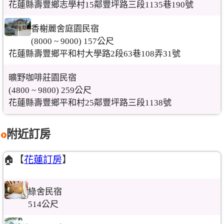
花蓮縣壽豐鄉志學村15鄰豐坪路三段1135巷190號
香榭麗舍庭園民宿
(8000 ~ 9000) 157公尺
花蓮縣壽豐鄉平和村大學路2段63巷108弄31號
曠野咖啡莊園民宿
(4800 ~ 9800) 259公尺
花蓮縣壽豐鄉平和村25鄰豐坪路三段1138號
附近訂房
🏠【
花蓮訂房
】
綠舍民宿
514公尺