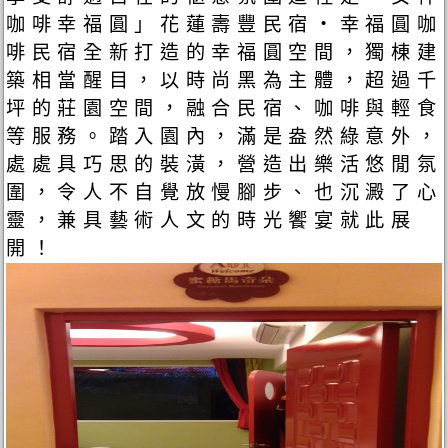
咖啡幸福圓」花蓮壽豐民宿‧幸福圓咖
啡民宿全新打造的幸福圓空間，獨棟建
築相當醒目，以時尚黑為主體，超過千
坪的莊園空間，融合民宿、咖啡與輕食
等服務。踏入園內，滿是盎然綠意外，
處處具巧思的裝潢，營造出樂活悠閒氛
圍，令人不自覺放慢腳步、也沉澱了心
靈，兼具藝術人文的時光饗宴就此展
開！