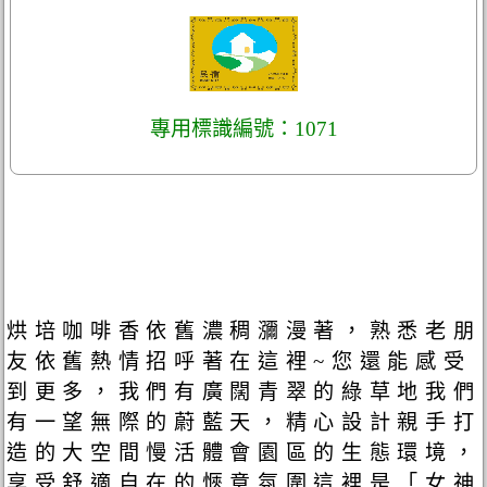
專用標識編號：1071
烘培咖啡香依舊濃稠瀰漫著，熟悉老朋
友依舊熱情招呼著在這裡~您還能感受
到更多，我們有廣闊青翠的綠草地我們
有一望無際的蔚藍天，精心設計親手打
造的大空間慢活體會園區的生態環境，
享受舒適自在的愜意氛圍這裡是「女神