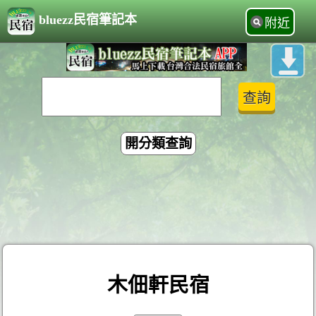
bluezz民宿筆記本
附近
開分類查詢
木佃軒民宿