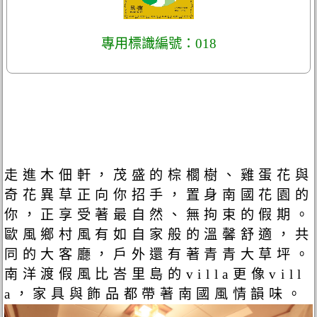
專用標識編號：018
走進木佃軒，茂盛的棕櫚樹、雞蛋花與
奇花異草正向你招手，置身南國花園的
你，正享受著最自然、無拘束的假期。
歐風鄉村風有如自家般的溫馨舒適，共
同的大客廳，戶外還有著青青大草坪。
南洋渡假風比峇里島的villa更像vill
a，家具與飾品都帶著南國風情韻味。