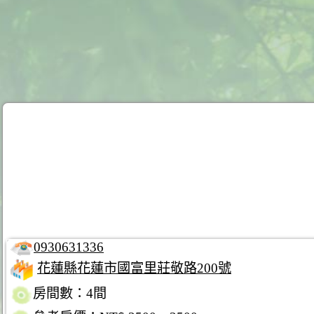
0930631336
花蓮縣花蓮市國富里莊敬路200號
房間數：4間