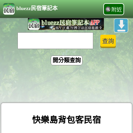
bluezz民宿筆記本
附近
開分類查詢
快樂島背包客民宿