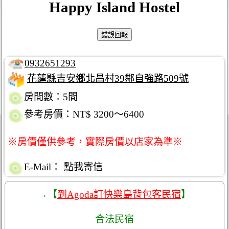
Happy Island Hostel
0932651293
花蓮縣吉安鄉北昌村39鄰自強路509號
房間數：5間
參考房價：NT$ 3200～6400
※房價僅供參考，實際房價以店家為準※
E-Mail：
點我寄信
→【
到Agoda訂快樂島背包客民宿
】
合法民宿