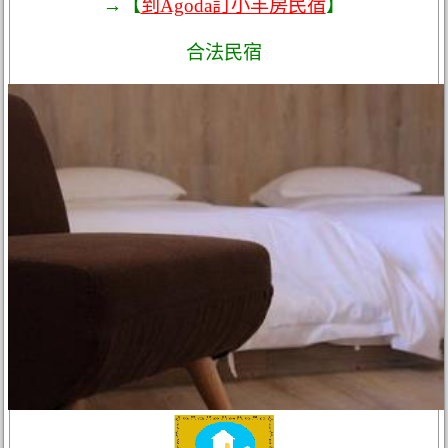
→【
到Agoda訂小羊房民宿
】
合法民宿