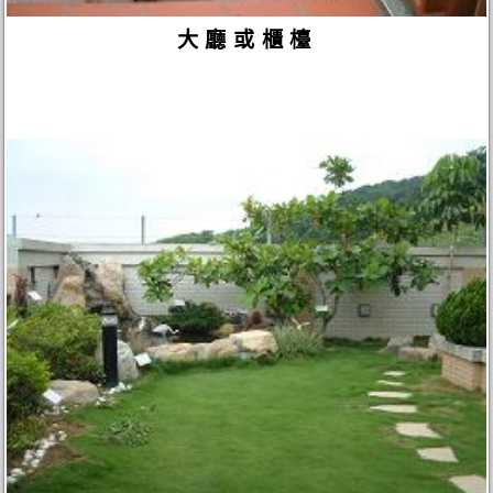
大廳或櫃檯