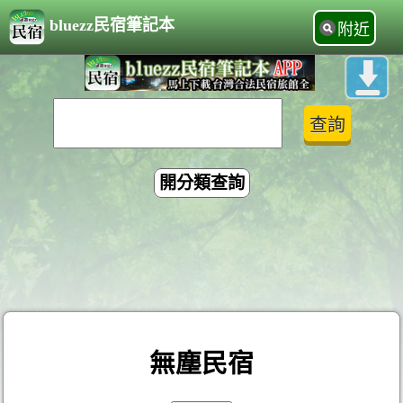
bluezz民宿筆記本
附近
開分類查詢
無塵民宿