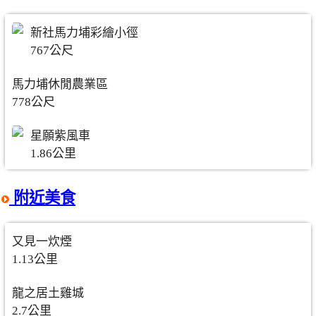
新社馬力埔彩繪小徑
767公尺
馬力埔休閒農業區
778公尺
星願紫風車
1.86公里
附近美食
又見一炊煙
1.13公里
龍之居土雞城
2.7公里