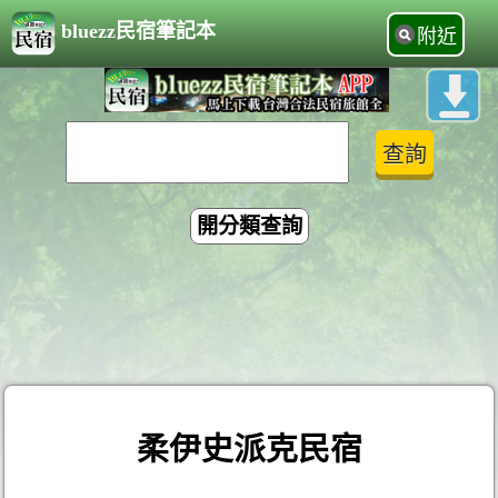
bluezz民宿筆記本
附近
開分類查詢
柔伊史派克民宿