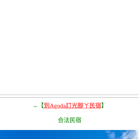
→【
到Agoda訂光腳ㄚ民宿
】
合法民宿