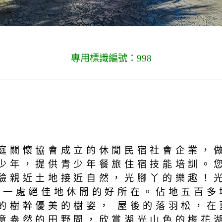
專用標識編號：998
庭關懷協會成立的休閒民宿社會企業，
少年，提供青少年餐旅住宿技能培訓。
驗親近土地接近自然，光腳丫的樂趣！
是一處絕佳地休閒的好所在。佔地五百多
的樹幹優美的樹姿， 屋後的落羽松，在
意盎然的田野間，欣賞湖光山色的梅花