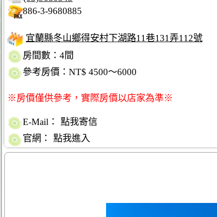
886-3-9680885
宜蘭縣冬山鄉得安村下湖路11巷131弄112號
房間數：4間
參考房價：NT$ 4500～6000
※房價僅供參考，實際房價以店家為準※
E-Mail：
點我寄信
官網：
點我進入