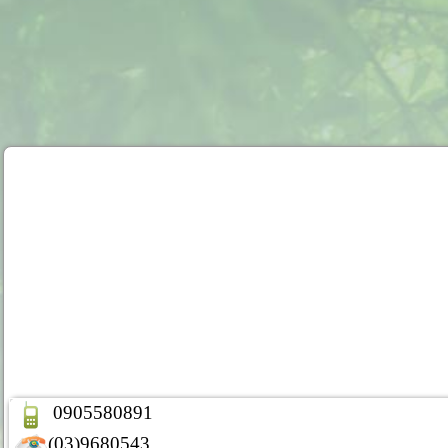
0905580891
(03)9680543