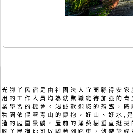
光腳丫民宿是由社團法人宜蘭縣得安家
用的工作人員均為就業職能待加強的青
業學習的機會。竭誠歡迎您的蒞臨，體
物園依偎著青山的懷抱，好山、好水,
造的庭園景觀。屋前的蒲葵樹垂直挺拔
腳丫民宿你可以騎著腳踏車，悠遊於綠